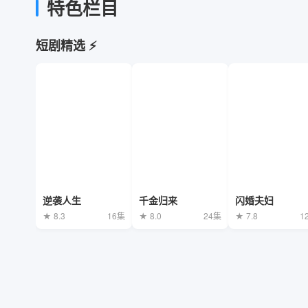
特色栏目
短剧精选 ⚡
逆袭人生
千金归来
闪婚夫妇
★ 8.3
16集
★ 8.0
24集
★ 7.8
1