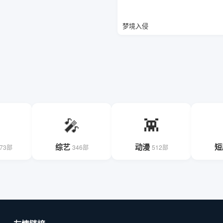
梦境入侵
🎤
👾
综艺
动漫
短
873部
346部
512部