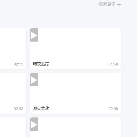
探索更多 →
▶
暗夜追踪
02:15
01:58
▶
我的冰山总裁
龙婿
★ 7.9
22集
★ 8.2
28集
烈火营救
02:32
02:08
▶