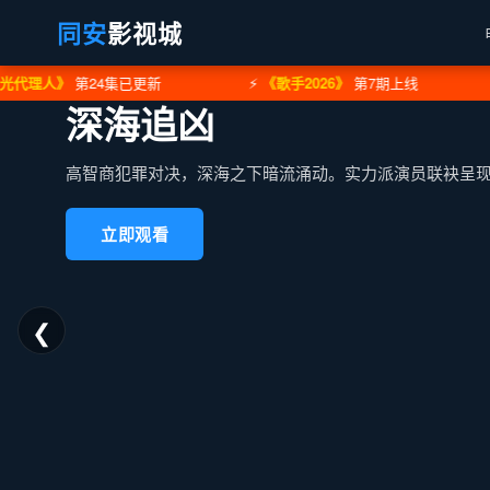
同安
影视城
理人》
第24集已更新
⚡
《歌手2026》
第7期上线
⚡
深海追凶
长风破浪
高智商犯罪对决，深海之下暗流涌动。实力派演员联袂呈
时代洪流中的抉择与坚守，一家人的悲欢离合折射出大时
立即观看
立即观看
❮