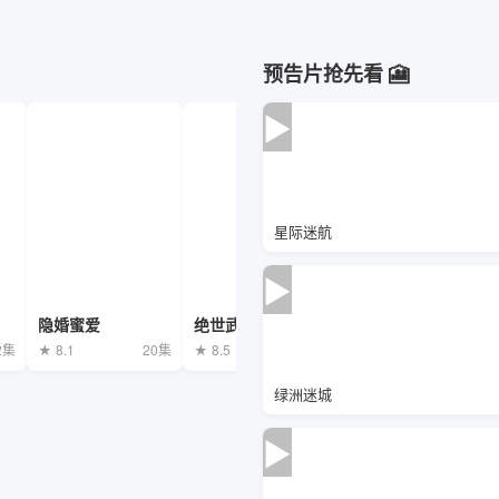
预告片抢先看 🎦
▶
星际迷航
▶
隐婚蜜爱
绝世武魂
重生之都市修仙
2集
★ 8.1
20集
★ 8.5
30集
★ 8.6
36集
绿洲迷城
▶