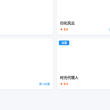
归化风云
★ 8.0
动漫
时光代理人
★ 9.2
第198集