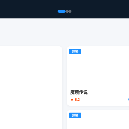
热播
魔境传说
★ 8.2
热播