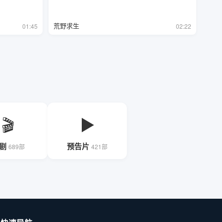
荒野求生
01:45
02:22
🎬
▶
剧
预告片
689部
421部