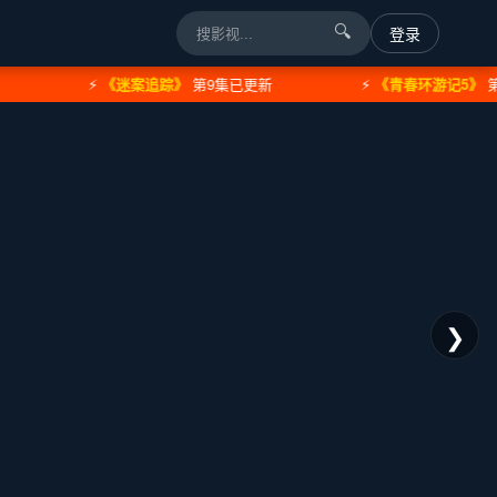
🔍
登录
⚡
《迷案追踪》
第9集已更新
⚡
《青春环游记5》
第3期
❯