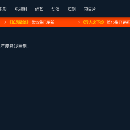
电影
电视剧
综艺
动漫
短剧
预告片
《长风破浪》
第32集已更新
⚡
《异人之下2》
第15集已更新
现年度悬疑巨制。
代的壮阔画卷。